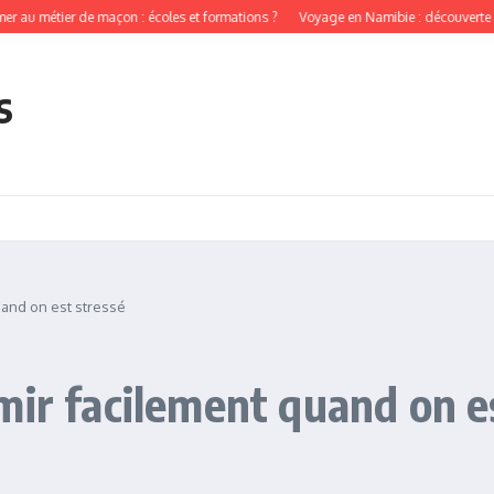
tier de maçon : écoles et formations ?
Voyage en Namibie : découverte des tribu
s
uand on est stressé
mir facilement quand on e