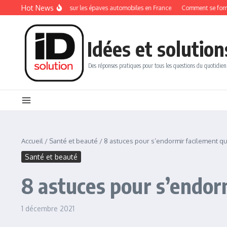
Aller au contenu
Hot News
s réglementations sur les épaves automobiles en France
Comment se former au mé
Idées et solution
Des réponses pratiques pour tous les questions du quotidien
Accueil
/
Santé et beauté
/
8 astuces pour s’endormir facilement q
Santé et beauté
8 astuces pour s’endor
1 décembre 2021