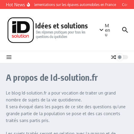
Aller au contenu
Hot News
Les réglementations sur les épaves automobiles en France
Comment
Idées et solutions
M
en
Des réponses pratiques pour tous les
u
questions du quotidien
A propos de Id-solution.fr
Le blog Id-solution.fr a pour vocation de traiter un grand
nombre de sujets de la vie quotidienne.
Il sera évoqué dans les pages de ce site des questions qu’une
grande partie de la population se pose et des cas concerts
traités sans partis pris.
Les sujets traités seront en relation avec la maison et de