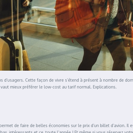
lus d’usagers. Cette façon de vivre s’étend à présent à nombre de do
l vaut mieux préférer le low-cost au tarif normal. Explications.
rmet de faire de belles économies sur le prix d’un billet d’avion. Il e
 bas, intéressants et ce, toute l’année ! Et même si vous réservez vot