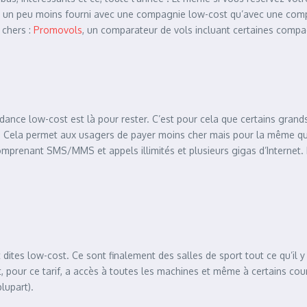
t un peu moins fourni avec une compagnie low-cost qu’avec une compa
 chers :
Promovols
, un comparateur de vols incluant certaines comp
endance low-cost est là pour rester. C’est pour cela que certains gr
. Cela permet aux usagers de payer moins cher mais pour la même quali
 comprenant SMS/MMS et appels illimités et plusieurs gigas d’Interne
t dites low-cost. Ce sont finalement des salles de sport tout ce qu’il
t, pour ce tarif, a accès à toutes les machines et même à certains cour
plupart).