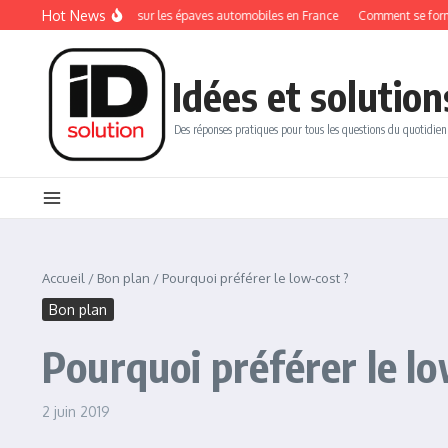
Aller au contenu
Hot News
 réglementations sur les épaves automobiles en France
Comment se former au mét
Idées et solution
Des réponses pratiques pour tous les questions du quotidien
Accueil
/
Bon plan
/
Pourquoi préférer le low-cost ?
Bon plan
Pourquoi préférer le lo
2 juin 2019