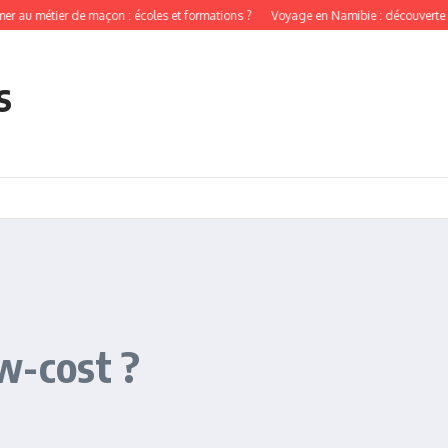
ier de maçon : écoles et formations ?
Voyage en Namibie : découverte des tribus
s
w-cost ?