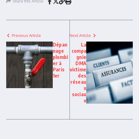
Share this Article
Previous Article
Next Article
Dépan
La
nage
compa
plombi
gnie
er à
DMA
Paris
victime
1er
des
réseau
x
sociau
x