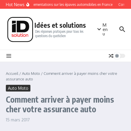
Aller au contenu
Hot News
Les réglementations sur les épaves automobiles en France
Comment 
Idées et solutions
M
en
Des réponses pratiques pour tous les
u
questions du quotidien
Accueil
/
Auto Moto
/
Comment arriver à payer moins cher votre
assurance auto
Auto Moto
Comment arriver à payer moins
cher votre assurance auto
15 mars 2017