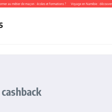
 au métier de maçon : écoles et formations ?
Voyage en Namibie : découverte des
s
e cashback