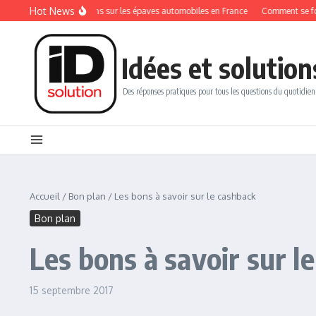
Aller au contenu
Hot News
Les réglementations sur les épaves automobiles en France
Comment se former
Idées et solution
Des réponses pratiques pour tous les questions du quotidien
Accueil
/
Bon plan
/
Les bons à savoir sur le cashback
Bon plan
Les bons à savoir sur l
15 septembre 2017