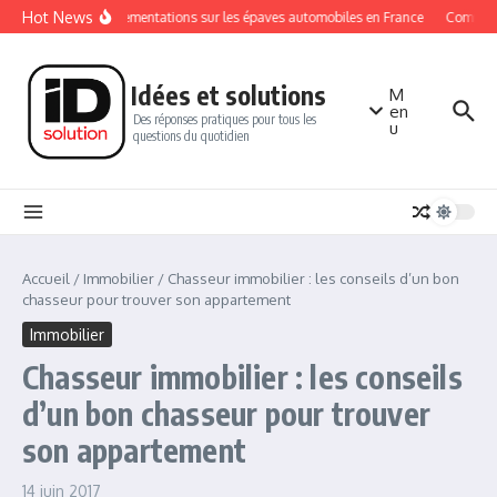
Aller au contenu
Hot News
Les réglementations sur les épaves automobiles en France
Comment s
Idées et solutions
M
en
Des réponses pratiques pour tous les
u
questions du quotidien
Accueil
/
Immobilier
/
Chasseur immobilier : les conseils d’un bon
chasseur pour trouver son appartement
Immobilier
Chasseur immobilier : les conseils
d’un bon chasseur pour trouver
son appartement
14 juin 2017