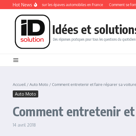
Aller au contenu
Hot News
es réglementations sur les épaves automobiles en France
Comment se former au 
Idées et solution
Des réponses pratiques pour tous les questions du quotidien
Accueil
/
Auto Moto
/
Comment entretenir et faire réparer sa voiture 
Auto Moto
Comment entretenir et f
14 avril 2018