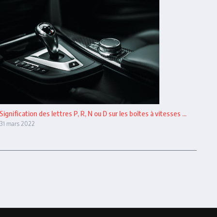
Signification des lettres P, R, N ou D sur les boîtes à vitesses ...
31 mars 2022