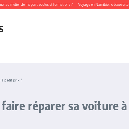
métier de maçon : écoles et formations ?
Voyage en Namibie : découverte des tri
s
à petit prix ?
aire réparer sa voiture à 