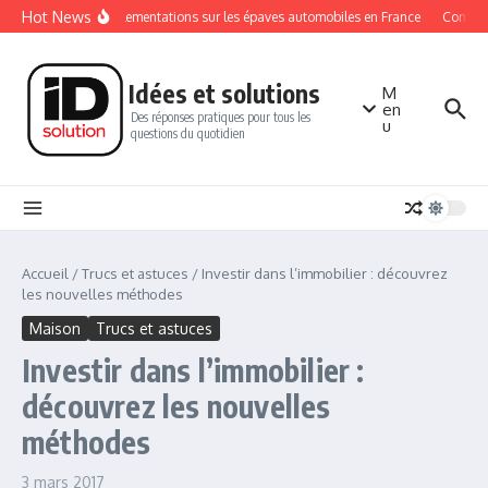
Aller au contenu
Hot News
Les réglementations sur les épaves automobiles en France
Comment 
Idées et solutions
M
en
Des réponses pratiques pour tous les
u
questions du quotidien
Accueil
/
Trucs et astuces
/
Investir dans l’immobilier : découvrez
les nouvelles méthodes
Maison
Trucs et astuces
Investir dans l’immobilier :
découvrez les nouvelles
méthodes
3 mars 2017