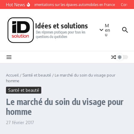
Aller au contenu
Hot News
Les réglementations sur les épaves automobiles en France
Comment 
Idées et solutions
M
en
Des réponses pratiques pour tous les
u
questions du quotidien
Accueil
/
Santé et beauté
/
Le marché du soin du visage pour
homme
Santé et beauté
Le marché du soin du visage pour
homme
27 février 2017