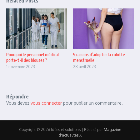
Related Posts
Pourquoi le personnel médical
5 raisons d’adopter la culotte
porte-t-il des blouses ?
menstruelle
1 novembre 2023
28 avril 2023
Répondre
Vous devez
vous connecter
pour publier un commentaire.
Copyright © 2026 Idées et solutions | Réalisé par
Magazine
d'actualités X