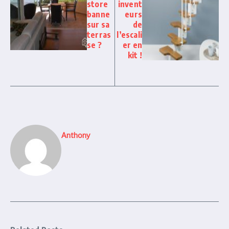
store
invent
banne
eurs
sur sa
de
terras
l’escali
se ?
er en
kit !
Anthony