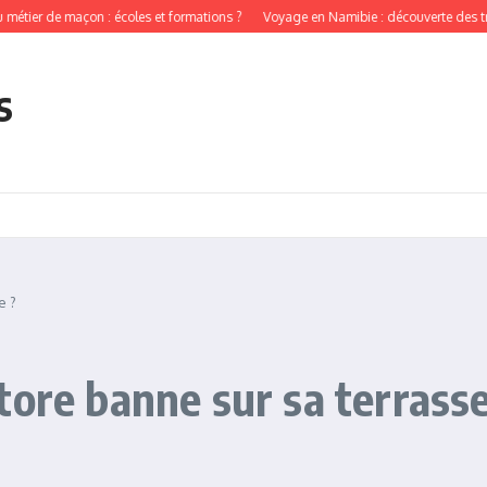
 de maçon : écoles et formations ?
Voyage en Namibie : découverte des tribus lo
s
e ?
tore banne sur sa terrasse