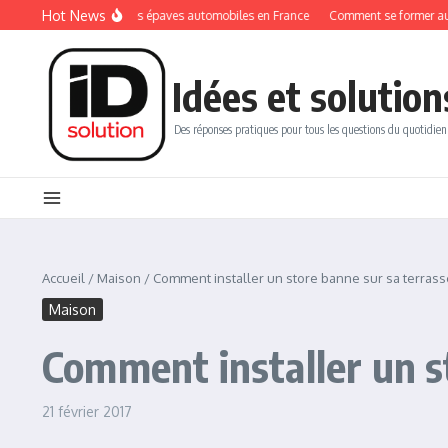
Aller au contenu
Hot News
glementations sur les épaves automobiles en France
Comment se former au métier
Idées et solution
Des réponses pratiques pour tous les questions du quotidien
Accueil
/
Maison
/
Comment installer un store banne sur sa terrass
Maison
Comment installer un s
21 février 2017