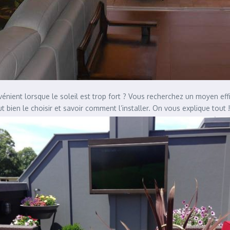
énient lorsque le soleil est trop fort ? Vous recherchez un moyen effi
ut bien le choisir et savoir comment l’installer. On vous explique tout !