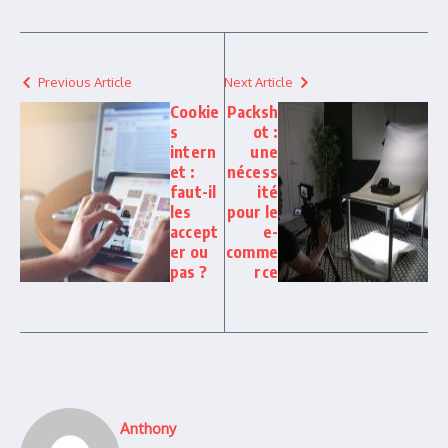
Previous Article
Next Article
Cookie
Packsh
s
ot :
intern
une
et :
nécess
faut-il
ité
les
pour le
accept
e-
er ou
comme
pas ?
rce
Anthony