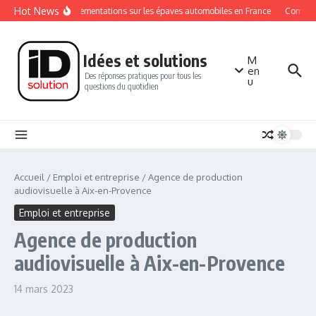
Aller au contenu
Hot News
Les réglementations sur les épaves automobiles en France
Comment 
Idées et solutions
M
en
Des réponses pratiques pour tous les
u
questions du quotidien
Accueil
/
Emploi et entreprise
/
Agence de production
audiovisuelle à Aix-en-Provence
Emploi et entreprise
Agence de production
audiovisuelle à Aix-en-Provence
14 mars 2023