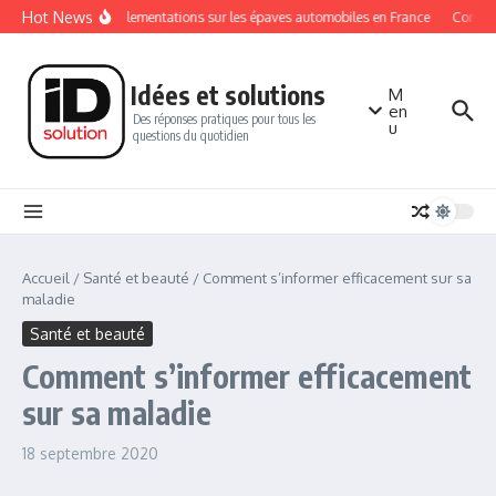
Aller au contenu
Hot News
Les réglementations sur les épaves automobiles en France
Comment
Idées et solutions
M
en
Des réponses pratiques pour tous les
u
questions du quotidien
Accueil
/
Santé et beauté
/
Comment s’informer efficacement sur sa
maladie
Santé et beauté
Comment s’informer efficacement
sur sa maladie
18 septembre 2020