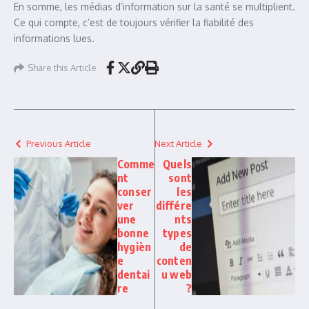
En somme, les médias d’information sur la santé se multiplient.
Ce qui compte, c’est de toujours vérifier la fiabilité des
informations lues.
Share this Article
Previous Article
Next Article
Comme
Quels
nt
sont
conser
les
ver
différe
une
nts
bonne
types
hygièn
de
e
conten
dentai
u web
re
?