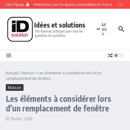
Aller au contenu
Hot News
Les réglementations sur les épaves automobiles en France
Comment 
Idées et solutions
M
en
Des réponses pratiques pour tous les
u
questions du quotidien
Accueil
/
Maison
/
Les éléments à considérer lors d’un
remplacement de fenêtre
Maison
Les éléments à considérer lors
d’un remplacement de fenêtre
10 février 2019