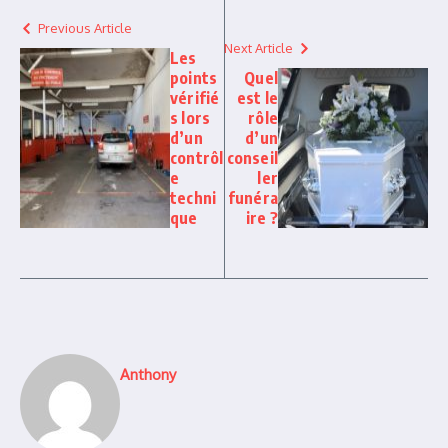
Previous Article
Next Article
Les
points
Quel
vérifié
est le
s lors
rôle
d’un
d’un
contrôl
conseil
e
ler
techni
funéra
que
ire ?
Anthony