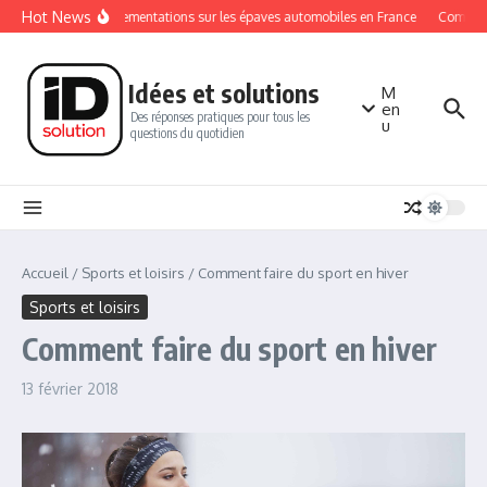
Aller au contenu
Hot News
Les réglementations sur les épaves automobiles en France
Comment s
Idées et solutions
M
en
Des réponses pratiques pour tous les
u
questions du quotidien
Accueil
/
Sports et loisirs
/
Comment faire du sport en hiver
Sports et loisirs
Comment faire du sport en hiver
13 février 2018